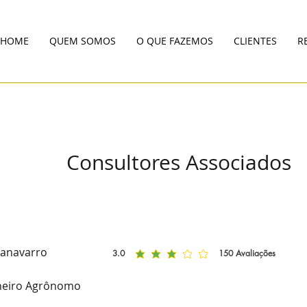
HOME
QUEM SOMOS
O QUE FAZEMOS
CLIENTES
R
Consultores Associados
Canavarro
3.0
150
Avaliações
classificação média é 3 de 5, com base em 150 voto
heiro Agrônomo