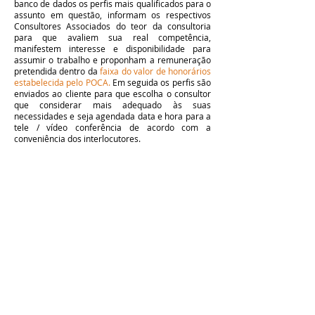
banco de dados os perfis mais qualificados para o
assunto em questão, informam os respectivos
Consultores Associados do teor da consultoria
para que avaliem sua real competência,
manifestem interesse e disponibilidade para
assumir o trabalho e proponham a remuneração
pretendida dentro da
faixa do valor de honorários
estabelecida
pelo POCA.
Em seguida os perfis são
enviados ao cliente para que escolha o consultor
que considerar mais adequado às suas
necessidades e seja agendada data e hora para a
tele / vídeo conferência de acordo com a
conveniência dos interlocutores.
Sou produtor rural, gestor de empresa
agrícola ou investidor no agronegócio
Tenho interesse em conversar com um Consultor Associado